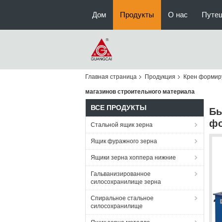
Дом
Продукты
О нас
Путе
Главная страница
Продукция
Крен формир
магазинов строительного материала
ВСЕ ПРОДУКТЫ
Бы
фо
Стальной ящик зерна
Ящик фуражного зерна
Ящики зерна хоппера нижние
Гальванизированное
силосохранилище зерна
Спиральное стальное
силосохранилище