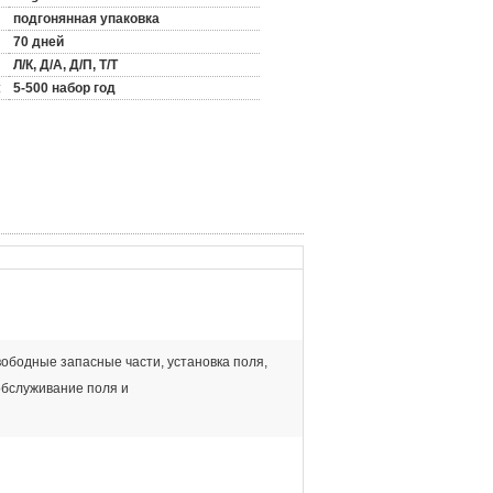
подгонянная упаковка
70 дней
Л/К, Д/А, Д/П, Т/Т
:
5-500 набор год
ободные запасные части, установка поля,
обслуживание поля и