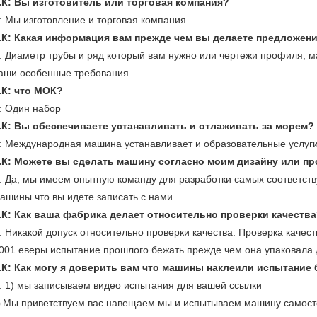
.К: Вы изготовитель или торговая компания?
: Мы изготовление и торговая компания.
.К: Какая информация вам прежде чем вы делаете предложен
: Диаметр трубы и ряд который вам нужно или чертежи профиля,
аши особенные требования.
.К: что МОК?
: Один набор
.К: Вы обеспечиваете устанавливать и отлаживать за морем?
: Международная машина устанавливает и образовательные услуг
.К: Можете вы сделать машину согласно моим дизайну или пр
: Да, мы имеем опытную команду для разработки самых соответст
ашины что вы идете записать с нами.
.К: Как ваша фабрика делает относительно проверки качеств
: Никакой допуск относительно проверки качества. Проверка каче
001.еверы испытание прошлого бежать прежде чем она упаковала 
.К: Как могу я доверить вам что машины наклеили испытание 
: 1) мы записываем видео испытания для вашей ссылки
Мы приветствуем вас навещаем мы и испытываем машину самост
)