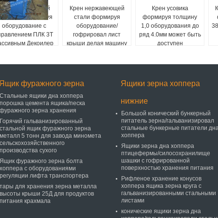
Светлый стальной
Крен нержавеющей
Крен усовика
рен киля формируя
стали формируя
формируя толщину
оборудование с
оборудование/
1,0 оборудования до
38
правлением ПЛК 3Т
гофрировал лист
ряд 4.0мм может быть
ассивным Декоилер
крыши делая машину
доступен
Ящик фуражного зерна
Ящики зерна хоппера
Стальные ящики дна хоппера
нижние
порошка цемента ящика/песка
фуражного зерна хранения
Большой конический бункерный
питатель зерна/гальванизировал
Горячий гальванизированный
стальные бункерные питатели дн
стальной ящик фуражного зерна
хоппера
металл 5 тонн для завода миномета
сельскохозяйственного
Ящики зерна дна хоппера
производства сухого
птицефермы/силосохранилище
шашки с гофрированной
Ящик фуражного зерна болта
поверхностью хранения питания
хоппера с оборудованиями
регуляции лифта транспортера
Рифленое хранение конусов
хоппера ящика зерна круга с
тары для хранения зерна металла
гальванизированными стальными
высоты крыши 25Д для продуктов
листами
питания крахмала
конические ящики зерна дна