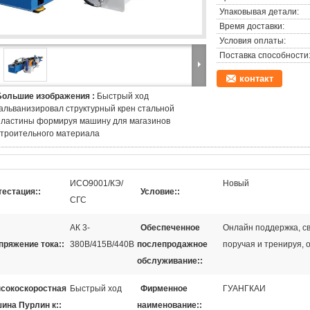
Упаковывая детали:
Время доставки:
Условия оплаты:
Поставка способности
контакт
Большие изображения :
Быстрый ход
гальванизировал структурный крен стальной
пластины формируя машину для магазинов
строительного материала
ИСО9001/КЭ/
Новый
тестация::
Условие::
СГС
АК 3-
Обеспеченное
Онлайн поддержка, св
пряжение тока::
380В/415В/440В
послепродажное
поручая и тренируя, 
обслуживание::
сокоскоростная
Быстрый ход
Фирменное
ГУАНГКАИ
ина Пурлин к::
наименование::