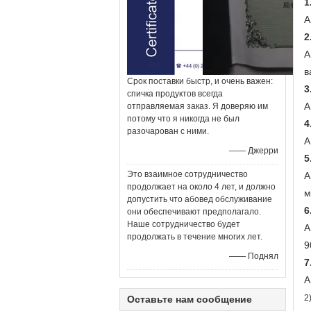
1
А
2
А
в
Срок поставки быстр, и очень важен:
3
спичка продуктов всегда
А
отправляемая заказ. Я доверяю им
потому что я никогда не был
4
разочарован с ними.
А
—— Джерри
5
Это взаимное сотрудничество
А
продолжает на около 4 лет, и должно
м
допустить что абовед обслуживание
6
они обеспечивают предполагало.
Наше сотрудничество будет
А
продолжать в течение многих лет.
9
—— Поднял
7
А
2
Оставьте нам сообщение