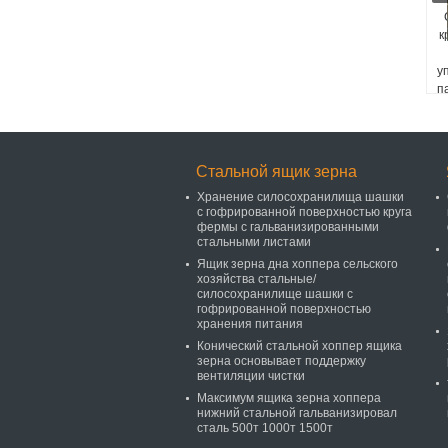
к
у
п
Стальной ящик зерна
Хранение силосохранилища шашки
с гофрированной поверхностью круга
фермы с гальванизированными
стальными листами
Ящик зерна дна хоппера сельского
хозяйства стальные/
силосохранилище шашки с
гофрированной поверхностью
хранения питания
Конический стальной хоппер ящика
зерна основывает поддержку
вентиляции чистки
Максимум ящика зерна хоппера
нижний стальной гальванизировал
сталь 500т 1000т 1500т