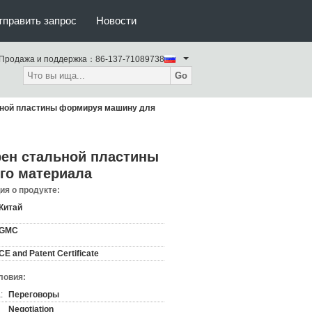
тправить запрос
Новости
Продажа и поддержка：
86-137-71089738
Go
ьной пластины формируя машину для
рен стальной пластины
го материала
я о продукте:
Китай
GMC
CE and Patent Certificate
ловия:
:
Переговоры
Negotiation