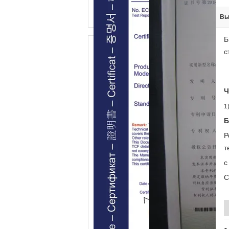
Вы
Б
с
Ч
1
Б
Р
т
с
С