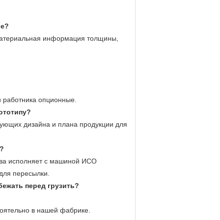
ие?
 материальная информация толщины,
и работника опционные.
ототипу?
вующих дизайна и плана продукции для
а?
ства исполняет с машиной ИСО
для пересылки.
бежать перед грузить?
оятельно в нашей фабрике.