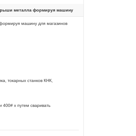
крыши металла формируя машину
ы формируя машину для магазинов
ка, токарных станков КНК,
 400# х путем сваривать