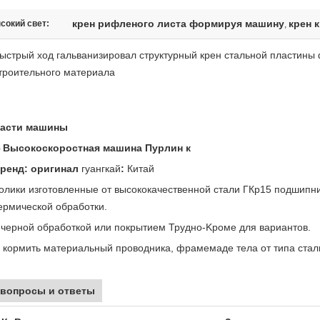
крен рифленого листа формируя машину
крен 
сокий свет:
,
ыстрый ход гальванизировал структурный крен стальной пластин
троительного материала
асти машины
Высокоскоростная машина Пурлин к
)
ренд: оригинал
гуангкай
:
Китай
олики изготовленные от высококачественной стали ГКр15 подшипни
ермической обработки.
 черной обработкой или покрытием Трудно-Kроме для вариантов.
 кормить материальный проводника, фрамемаде тела от типа стали
вопросы и ответы