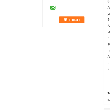
8
А
у
9
А
м
р
1
п
А
о
и
т
к