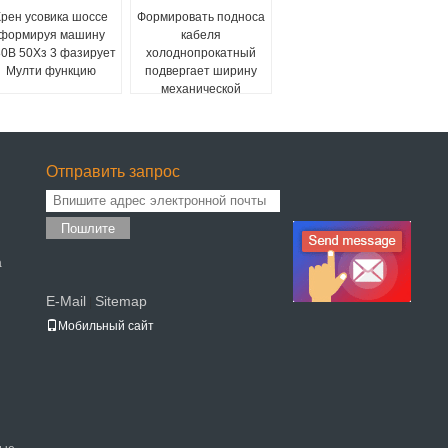
Крен усовика шоссе
Формировать подноса
формируя машину
кабеля
0В 50Хз 3 фазирует
холоднопрокатный
Мулти функцию
подвергает ширину
механической
обработке 172 до
482мм питаясь
доступную
Отправить запрос
Пошлите
а
E-Mail
Sitemap
|
Мобильный сайт