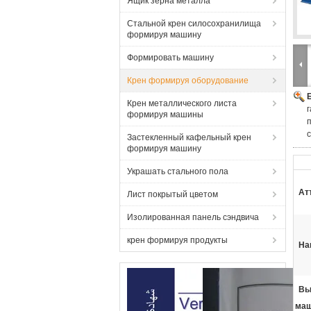
Ящик зерна металла
Стальной крен силосохранилища
формируя машину
Формировать машину
Крен формируя оборудование
Крен металлического листа
формируя машины
Застекленный кафельный крен
формируя машину
Украшать стального пола
Ат
Лист покрытый цветом
Изолированная панель сэндвича
крен формируя продукты
На
Вы
маш