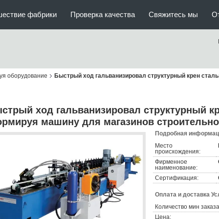
шествие фабрики
Проверка качества
Свяжитесь мы
О
уя оборудование
Быстрый ход гальванизировал структурный крен стал
стрый ход гальванизировал структурный к
рмируя машину для магазинов строительно
Подробная информаци
Место
происхождения:
Фирменное
наименование:
Сертификация:
Оплата и доставка Ус
Количество мин заказа
Цена: